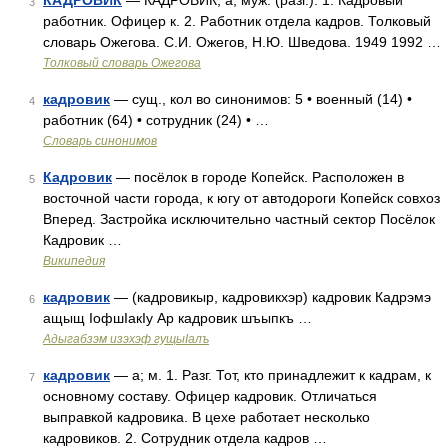
КАДРОВИК
— КАДРОВИК, а, муж. (разг.). 1. Кадровый
3
работник. Офицер к. 2. Работник отдела кадров. Толковый
словарь Ожегова. С.И. Ожегов, Н.Ю. Шведова. 1949 1992 …
Толковый словарь Ожегова
кадровик
— сущ., кол во синонимов: 5 • военный (14) •
4
работник (64) • сотрудник (24) • …
Словарь синонимов
Кадровик
— посёлок в городе Копейск. Расположен в
5
восточной части города, к югу от автодороги Копейск совхоз
Вперед. Застройка исключительно частный сектор Посёлок
Кадровик …
Википедия
кадровик
— (кадровикыр, кадровикхэр) кадровик Кадрэмэ
6
ащыщ IофшIакIу Ар кадровик шъыпкъ …
Адыгабзэм изэхэф гущыIалъ
кадровик
— а; м. 1. Разг. Тот, кто принадлежит к кадрам, к
7
основному составу. Офицер кадровик. Отличаться
выправкой кадровика. В цехе работает несколько
кадровиков. 2. Сотрудник отдела кадров …