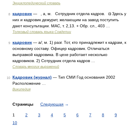
Энциклопедический словарь
кадровик
— , а, м. Сотрудник отдела кадров. ◘ Здесь у
8
них и кадровик дежурит, желающим на завод поступить
дают консультации. МАС, т. 2,13. + Обр. сл., 403 …
Толковый словарь языка Совдепии
кадровик
— а/; м. 1) разг. Тот, кто принадлежит к кадрам, к
9
основному составу. Офицер кадровик. Отличаться
выправкой кадровика. В цехе работает несколько
кадровиков. 2) Сотрудник отдела кадров …
Словарь многих выражений
Кадровик (журнал)
— Тип СМИ Год основания 2002
10
Расположение …
Википедия
Страницы
Следующая
→
1
2
3
4
5
6
7
8
9
10